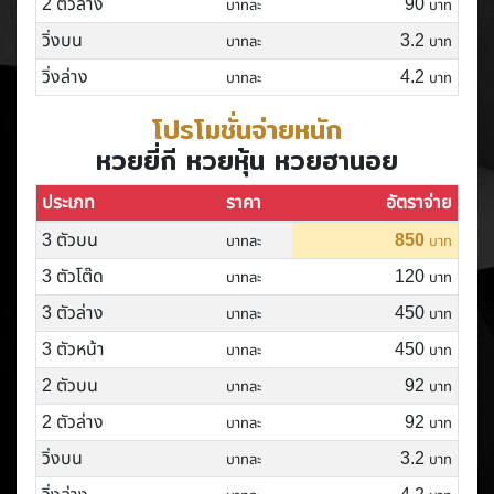
2 ตัวล่าง
90
บาทละ
บาท
วิ่งบน
3.2
บาทละ
บาท
วิ่งล่าง
4.2
บาทละ
บาท
โปรโมชั่นจ่ายหนัก
หวยยี่กี หวยหุ้น หวยฮานอย
ประเภท
ราคา
อัตราจ่าย
3 ตัวบน
850
บาทละ
บาท
3 ตัวโต๊ด
120
บาทละ
บาท
3 ตัวล่าง
450
บาทละ
บาท
3 ตัวหน้า
450
บาทละ
บาท
2 ตัวบน
92
บาทละ
บาท
2 ตัวล่าง
92
บาทละ
บาท
วิ่งบน
3.2
บาทละ
บาท