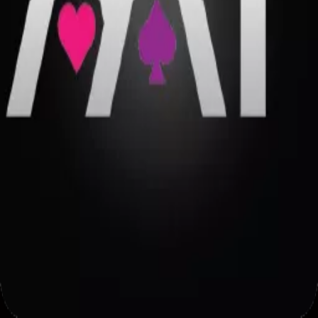
ยิงปลา
ไก่ชน
หวย
ไพ่
เทรด
อีสปอร์ต