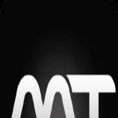
กำลังโหลด...
ทั้งหมด
กีฬา
คาสิโน
สล็อต